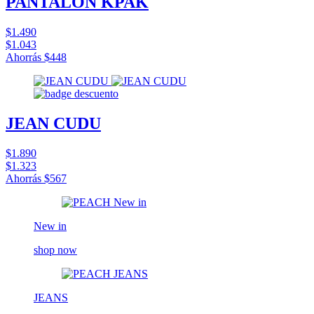
PANTALÓN KPAK
$1.490
$1.043
Ahorrás
$448
JEAN CUDU
$1.890
$1.323
Ahorrás
$567
New in
shop now
JEANS