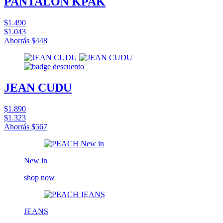
PANTALÓN KPAK
$1.490
$1.043
Ahorrás
$448
JEAN CUDU
$1.890
$1.323
Ahorrás
$567
New in
shop now
JEANS