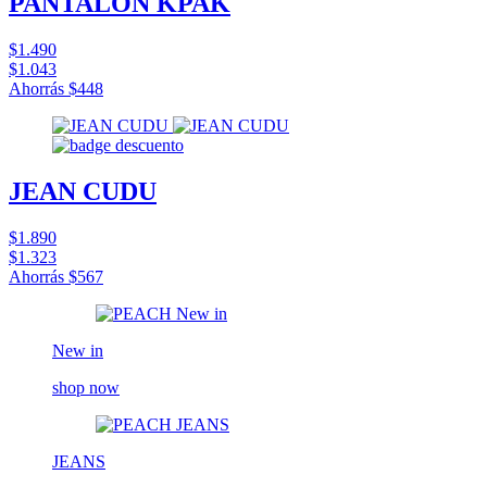
PANTALÓN KPAK
$1.490
$1.043
Ahorrás
$448
JEAN CUDU
$1.890
$1.323
Ahorrás
$567
New in
shop now
JEANS